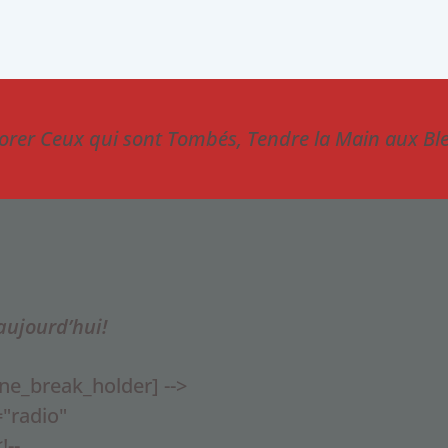
rer Ceux qui sont Tombés, Tendre la Main aux Bl
aujourd’hui!
ine_break_holder] -->
="radio"
!--