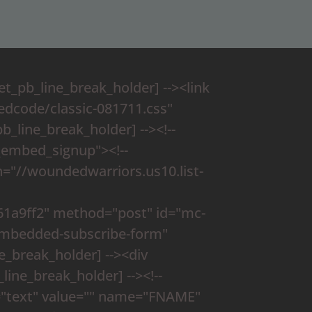
et_pb_line_break_holder] --><link
dcode/classic-081711.css"
pb_line_break_holder] --><!--
c_embed_signup"><!--
n="//woundedwarriors.us10.list-
a9ff2" method="post" id="mc-
mbedded-subscribe-form"
ne_break_holder] --><div
ine_break_holder] --><!--
e="text" value="" name="FNAME"