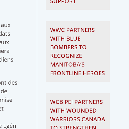
SUPPORT
l aux
WWC PARTNERS
dats
WITH BLUE
 aux
BOMBERS TO
iera
RECOGNIZE
adiens
MANITOBA’S
FRONTLINE HEROES
ont des
 de
emise
WCB PEI PARTNERS
et
WITH WOUNDED
WARRIORS CANADA
le Lgén
TO STRENGTHEN