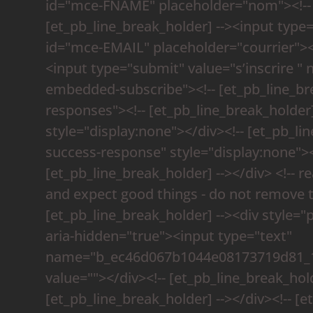
id="mce-FNAME" placeholder="nom"><!-- [e
[et_pb_line_break_holder] --><input typ
id="mce-EMAIL" placeholder="courrier"><!
<input type="submit" value="s’inscrire "
embedded-subscribe"><!-- [et_pb_line_bre
responses"><!-- [et_pb_line_break_holder
style="display:none"></div><!-- [et_pb_li
success-response" style="display:none"><
[et_pb_line_break_holder] --></div> <!-- rea
and expect good things - do not remove th
[et_pb_line_break_holder] --><div style="po
aria-hidden="true"><input type="text"
name="b_ec46d067b1044e08173719d81_1a
value=""></div><!-- [et_pb_line_break_holde
[et_pb_line_break_holder] --></div><!-- [e