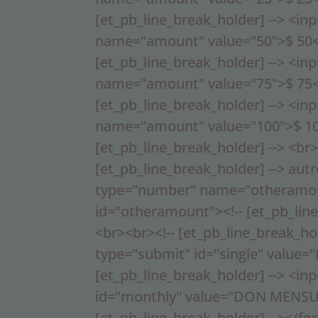
[et_pb_line_break_holder] --> <in
name="amount" value="50">$ 50<
[et_pb_line_break_holder] --> <in
name="amount" value="75">$ 75<
[et_pb_line_break_holder] --> <in
name="amount" value="100">$ 10
[et_pb_line_break_holder] --> <br>
[et_pb_line_break_holder] --> au
type="number" name="otheramo
id="otheramount"><!-- [et_pb_line
<br><br><!-- [et_pb_line_break_hol
type="submit" id="single" value
[et_pb_line_break_holder] --> <in
id="monthly" value="DON MENSUE
[et_pb_line_break_holder] --></f