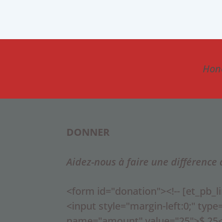
Hono
DONNER
Aidez-nous à faire une différence 
<form id="donation"><!-- [et_pb_l
<input style="margin-left:0;" type
name="amount" value="25">$ 25<