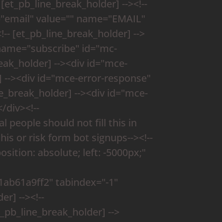
t_pb_line_break_holder] --><!--
e="email" value="" name="EMAIL"
-- [et_pb_line_break_holder] -->
 name="subscribe" id="mc-
ak_holder] --><div id="mce-
] --><div id="mce-error-response"
ne_break_holder] --><div id="mce-
/div><!--
l people should not fill this in
is or risk form bot signups--><!--
sition: absolute; left: -5000px;"
b61a9ff2" tabindex="-1"
r] --><!--
t_pb_line_break_holder] -->