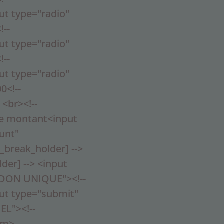
put type="radio"
!--
put type="radio"
!--
put type="radio"
0<!--
 <br><!--
tre montant<input
unt"
_break_holder] -->
der] --> <input
="DON UNIQUE"><!--
put type="submit"
L"><!--
orm>