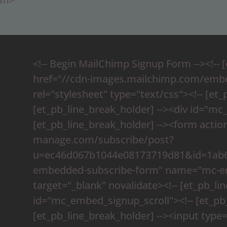
<!-- Begin MailChimp Signup Form --><!-- [
href="//cdn-images.mailchimp.com/embe
rel="stylesheet" type="text/css"><!-- [et_
[et_pb_line_break_holder] --><div id="m
[et_pb_line_break_holder] --><form actio
manage.com/subscribe/post?
u=ec46d067b1044e08173719d81&id=1ab61
embedded-subscribe-form" name="mc-e
target="_blank" novalidate><!-- [et_pb_li
id="mc_embed_signup_scroll"><!-- [et_pb_l
[et_pb_line_break_holder] --><input typ