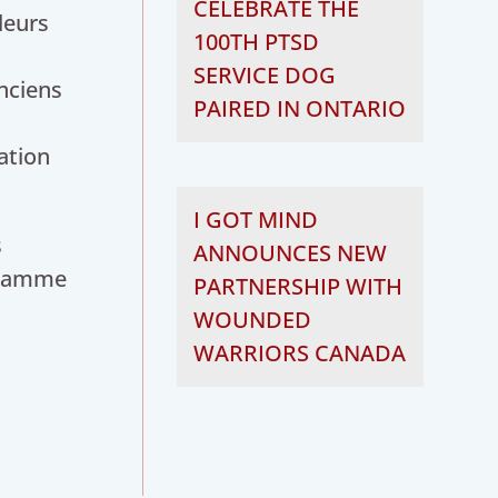
CELEBRATE THE
leurs
100TH PTSD
SERVICE DOG
nciens
PAIRED IN ONTARIO
tation
I GOT MIND
s
ANNOUNCES NEW
gramme
PARTNERSHIP WITH
WOUNDED
WARRIORS CANADA